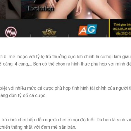
i bị mê hoặc với tỷ lệ trả thưởng cực lớn chính là cơ hội làm già
 3 càng, 4 càng,… Bạn có thể chọn ra hình thức phù hợp với mình 
iệt với nhiều mức cá cược phù hợp tình hình tài chính của người 
nâng dần tỷ số cá cược.
trò chơi chơi hấp dẫn người chơi ở mọi độ tuổi. Dù bạn là sinh 
 chiến thắng nhất với đam mê săn bắn.