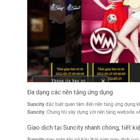
Đa dạng các nền tảng ứng dụng
Suncity
đặc biệt quan tâm đến nền tảng ứng dụng kh
Suncity.
Chúng tôi xây dựng với nền tảng website và
Giao dịch tại Suncity nhanh chóng, tiết ki
Suncity
may mắn khi sở hữu thời gian giao dịch cực k