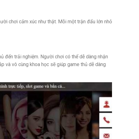
ời chơi cảm xúc như thật. Mỗi một trận đấu lớn nhỏ
ủ đến trải nghiệm. Người chơi có thể dễ dàng nhận
nắp và vô cùng khoa học sẽ giúp game thủ dễ dàng