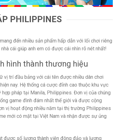
P PHILIPPINES
mang đến nhiều sản phẩm hấp dẫn với lối chơi riêng
 nhà cái giúp anh em có được cái nhìn rõ nét nhất!
nh hình thành thương hiệu
 vị trí đầu bảng với cái tên được nhiều dân chơi
 hiện nay. Hệ thống cá cược đỉnh cao thuộc khu vực
 hợp pháp tại Manila, Philippines. Đơn vị của chúng
0 cổng game đình đám nhất thế giới và được cộng
n vị hoạt động nhiều năm tại thị trường Philippines
e mới có mặt tại Việt Nam và nhận được sự ủng
út được số lượng thành viên đông đảo và lượng