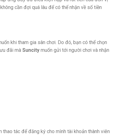
 không cần đợi quá lâu để có thể nhận về số tiền
uốn khi tham gia sân chơi. Do đó, bạn có thể chọn
ố ưu đãi mà
Suncity
muốn gửi tới người chơi và nhận
n thao tác để đăng ký cho mình tài khoản thành viên