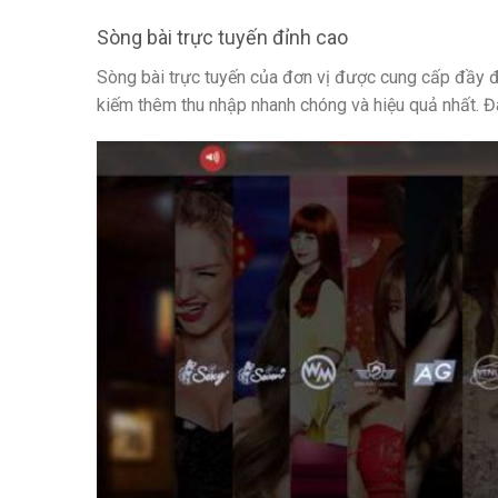
Sòng bài trực tuyến đỉnh cao
Sòng bài trực tuyến của đơn vị được cung cấp đầy 
kiếm thêm thu nhập nhanh chóng và hiệu quả nhất. Đ