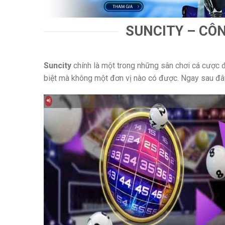
SUNCITY – CÔ
Suncity
chính là một trong những sân chơi cá cược 
biệt mà không một đơn vị nào có được. Ngay sau đây, 