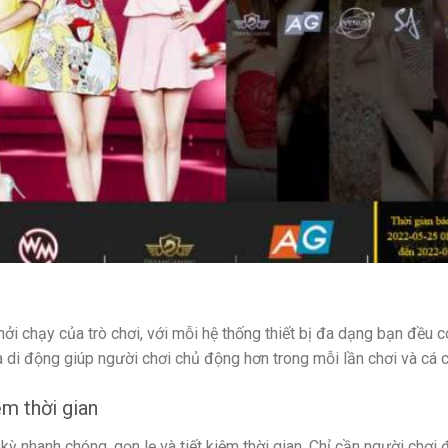
ởi chạy của trò chơi, với mỗi hệ thống thiết bị đa dạng bạn đều
 di động giúp người chơi chủ động hơn trong mỗi lần chơi và cá 
ệm thời gian
ỳ nhanh chóng, gọn lẹ và tiết kiệm thời gian. Chỉ cần người chơi 