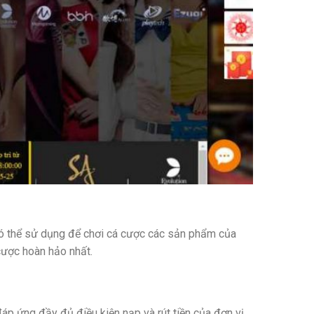
 có thể sử dụng để chơi cá cược các sản phẩm của
cược hoàn hảo nhất.
đáp ứng đầy đủ điều kiện nạp và rút tiền của đơn vị