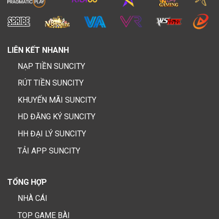
LIÊN KẾT NHANH
NẠP TIỀN SUNCITY
RÚT TIỀN SUNCITY
KHUYẾN MÃI SUNCITY
HD ĐĂNG KÝ SUNCITY
HH ĐẠI LÝ SUNCITY
TẢI APP SUNCITY
TỔNG HỢP
NHÀ CÁI
TOP GAME BÀI