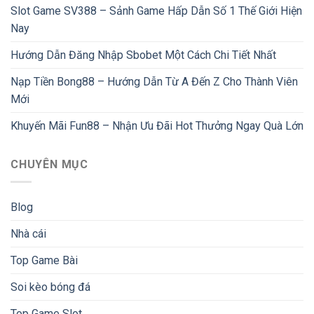
Slot Game SV388 – Sảnh Game Hấp Dẫn Số 1 Thế Giới Hiện
Nay
Hướng Dẫn Đăng Nhập Sbobet Một Cách Chi Tiết Nhất
Nạp Tiền Bong88 – Hướng Dẫn Từ A Đến Z Cho Thành Viên
Mới
Khuyến Mãi Fun88 – Nhận Ưu Đãi Hot Thưởng Ngay Quà Lớn
CHUYÊN MỤC
Blog
Nhà cái
Top Game Bài
Soi kèo bóng đá
Top Game Slot