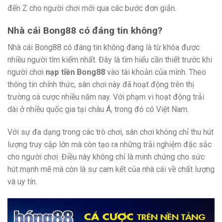
đến Z cho người chơi mới qua các bước đơn giản.
Nhà cái Bong88 có đáng tin không?
Nhà cái Bong88 có đáng tin không đang là từ khóa được
nhiều người tìm kiếm nhất. Đây là tìm hiểu cần thiết trước khi
người chơi
nạp tiền Bong88
vào tài khoản của mình. Theo
thông tin chính thức, sân chơi này đã hoạt động trên thị
trường cá cược nhiều năm nay. Với phạm vi hoạt động trải
dài ở nhiều quốc gia tại châu Á, trong đó có Việt Nam.
Với sự đa dạng trong các trò chơi, sân chơi không chỉ thu hút
lượng truy cập lớn mà còn tạo ra những trải nghiệm đặc sắc
cho người chơi. Điều này không chỉ là minh chứng cho sức
hút mạnh mẽ mà còn là sự cam kết của nhà cái về chất lượng
và uy tín.