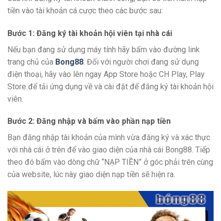
tiền vào tài khoản cá cược
theo các bước sau:
Bước 1: Đăng ký tài khoản hội viên tại nhà cái
Nếu bạn đang sử dụng máy tính hãy bấm vào đường link
trang chủ của
Bong88
. Đối với người chơi đang sử dụng
điện thoại, hãy vào lên ngay App Store hoặc CH Play, Play
Store để tải ứng dụng về và cài đặt để đăng ký tài khoản hội
viên.
Bước 2: Đăng nhập và bấm vào phần nạp tiền
Bạn đăng nhập tài khoản của mình vừa đăng ký và xác thực
với nhà cái ở trên để vào giao diện của nhà cái Bong88. Tiếp
theo đó bấm vào dòng chữ “NẠP TIỀN” ở góc phải trên cùng
của website, lúc này giao diện nạp tiền sẽ hiện ra.