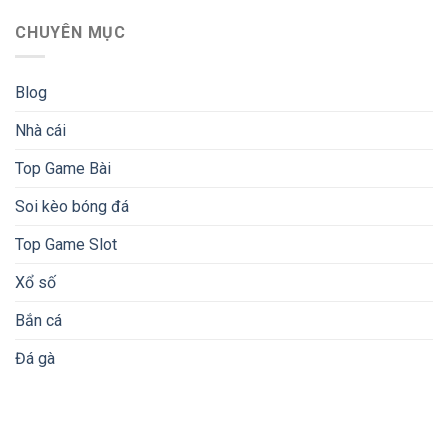
CHUYÊN MỤC
Blog
Nhà cái
Top Game Bài
Soi kèo bóng đá
Top Game Slot
Xổ số
Bắn cá
Đá gà