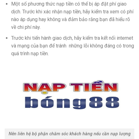
Một số phương thức nạp tiền có thể bị áp đặt phí giao
dịch. Trước khi xác nhận nạp tiền, hãy kiểm tra xem có phí
nào áp dụng hay không và đảm bảo rằng bạn đã hiểu rõ
về chi phí này.
Trước khi tiến hành giao dịch, hãy kiểm tra kết nối internet
và mạng của bạn để tránh những lỗi không đáng có trong
quá trình nạp tiền.
Nên liên hệ bộ phận chăm sóc khách hàng nếu cần nạp lượng