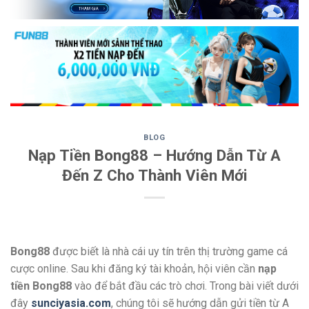
BLOG
Nạp Tiền Bong88 – Hướng Dẫn Từ A
Đến Z Cho Thành Viên Mới
Bong88
được biết là nhà cái uy tín trên thị trường game cá
cược online. Sau khi đăng ký tài khoản, hội viên cần
nạp
tiền Bong88
vào để bắt đầu các trò chơi. Trong bài viết dưới
đây
sunciyasia.com
, chúng tôi sẽ hướng dẫn
gửi tiền từ A