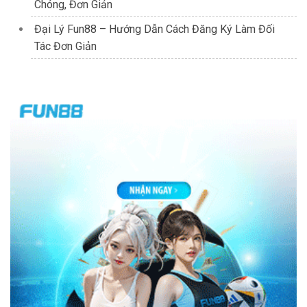
Chóng, Đơn Giản
Đại Lý Fun88 – Hướng Dẫn Cách Đăng Ký Làm Đối
Tác Đơn Giản