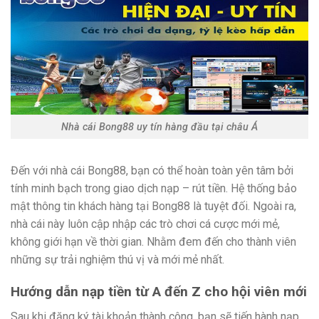
Nhà cái Bong88 uy tín hàng đầu tại châu Á
Đến với nhà cái Bong88, bạn có thể hoàn toàn yên tâm bởi
tính minh bạch trong giao dịch nạp – rút tiền. Hệ thống bảo
mật thông tin khách hàng tại Bong88 là tuyệt đối. Ngoài ra,
nhà cái này luôn cập nhập các trò chơi cá cược mới mẻ,
không giới hạn về thời gian. Nhằm đem đến cho thành viên
những sự trải nghiệm thú vị và mới mẻ nhất.
Hướng dẫn nạp tiền từ A đến Z cho hội viên mới
Sau khi đăng ký tài khoản thành công, bạn sẽ tiến hành
nạp