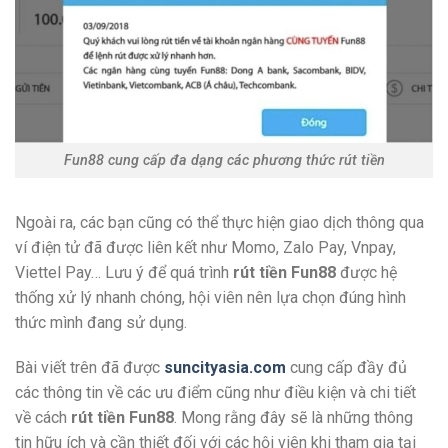
Fun88 cung cấp đa dạng các phương thức rút tiền
Ngoài ra, các bạn cũng có thể thực hiện giao dịch thông qua
ví điện tử đã được liên kết như Momo, Zalo Pay, Vnpay,
Viettel Pay… Lưu ý để quá trình
rút tiền Fun88
được hệ
thống xử lý nhanh chóng, hội viên nên lựa chọn đúng hình
thức mình đang sử dụng.
Bài viết trên đã được
suncityasia.com
cung cấp đầy đủ
các thông tin về các ưu điểm cũng như điều kiện và chi tiết
về cách
rút tiền Fun88
. Mong rằng đây sẽ là những thông
tin hữu ích và cần thiết đối với các hội viên khi tham gia tại