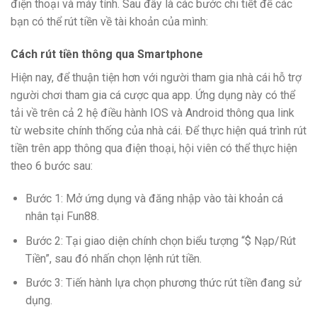
điện thoại và máy tính. Sau đây là các bước chi tiết để các
bạn có thể rút tiền về tài khoản của mình:
Cách rút tiền thông qua Smartphone
Hiện nay, để thuận tiện hơn với người tham gia nhà cái hỗ trợ
người chơi tham gia cá cược qua app. Ứng dụng này có thể
tải về trên cả 2 hệ điều hành IOS và Android thông qua link
từ website chính thống của nhà cái. Để thực hiện quá trình rút
tiền trên app thông qua điện thoại, hội viên có thể thực hiện
theo 6 bước sau:
Bước 1: Mở ứng dụng và đăng nhập vào tài khoản cá
nhân tại Fun88.
Bước 2: Tại giao diện chính chọn biểu tượng “$ Nạp/Rút
Tiền”, sau đó nhấn chọn lệnh rút tiền.
Bước 3: Tiến hành lựa chọn phương thức rút tiền đang sử
dụng.