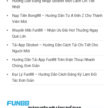
Hướng Dẫn Đăng Nhập Sbobet Một Cách Chi Tiết
Nhất
Nạp Tiền Bong88 – Hướng Dẫn Từ A Đến Z Cho Thành
Viên Mới
Khuyến Mãi Fun88 – Nhận Ưu Đãi Hot Thưởng Ngay
Quà Lớn
Tải App Sbobet – Hướng Dẫn Cách Tải Chi Tiết Cho
Người Mới
Hướng Dẫn Tải App Fun88 Trên Điện Thoại Nhanh
Chóng, Đơn Giản
Đại Lý Fun88 – Hướng Dẫn Cách Đăng Ký Làm Đối
Tác Đơn Giản