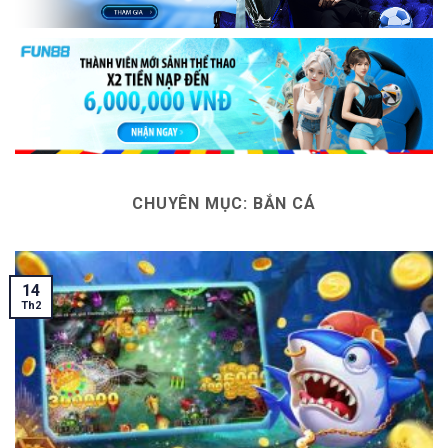
CHUYÊN MỤC:
BẮN CÁ
14
Th2