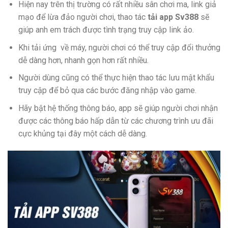
Hiện nay trên thị trường có rất nhiều sân chơi ma, link giả
mạo để lừa đảo người chơi, thao tác
tải app Sv388
sẽ
giúp anh em trách được tình trạng truy cập link ảo.
Khi tải ứng về máy, người chơi có thể truy cập đổi thưởng
dễ dàng hơn, nhanh gọn hơn rất nhiều.
Người dùng cũng có thể thực hiện thao tác lưu mật khẩu
truy cập để bỏ qua các bước đăng nhập vào game.
Hãy bật hệ thống thông báo, app sẽ giúp người chơi nhận
được các thông báo hấp dẫn từ các chương trình ưu đãi
cực khủng tại đây một cách dễ dàng.