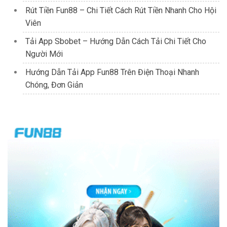
Rút Tiền Fun88 – Chi Tiết Cách Rút Tiền Nhanh Cho Hội
Viên
Tải App Sbobet – Hướng Dẫn Cách Tải Chi Tiết Cho
Người Mới
Hướng Dẫn Tải App Fun88 Trên Điện Thoại Nhanh
Chóng, Đơn Giản