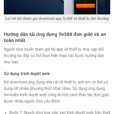
Lợi ích khi tham gia download app Sv388 về thiết bị đổi thưởng
Hướng dẫn tải ứng dụng Sv388 đơn giản và an
toàn nhất
Người chơi muốn tham gia tải app về thiết bị, truy cập đổi
thưởng tại đây có thể thực hiện thao các bước hướng dẫn
như sau:
Sử dụng trình duyệt web
Để download ứng dụng nhà cái về thiết bị, anh em có thể sử
dụng rất nhiều phương thức khác nhau. Sử dụng ứng dụng
tìm kiếm trình duyệt web cũng là một cách thao tác đơn giản
được nhiều người chơi yêu thích:
Bước 1: Người chơi truy cập vào trình duyệt web trên thiết