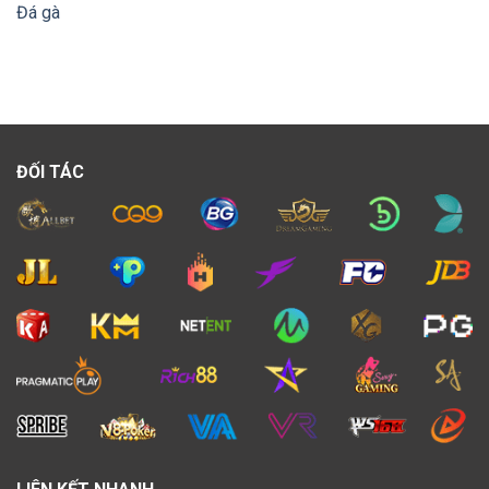
Đá gà
ĐỐI TÁC