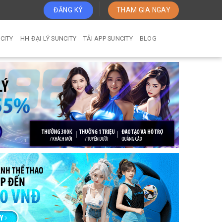
ĐĂNG KÝ
THAM GIA NGAY
CITY
HH ĐẠI LÝ SUNCITY
TẢI APP SUNCITY
BLOG