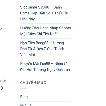
Slot Game SV388 – Sảnh
Game Hấp Dẫn Số 1 Thế Giới
Hiện Nay
Hướng Dẫn Đăng Nhập Sbobet
ại
Một Cách Chi Tiết Nhất
Nạp Tiền Bong88 – Hướng
Dẫn Từ A Đến Z Cho Thành
Viên Mới
Khuyến Mãi Fun88 – Nhận Ưu
Đãi Hot Thưởng Ngay Quà Lớn
 lợi
CHUYÊN MỤC
Blog
Nhà cái