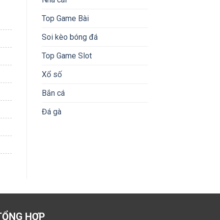
Top Game Bài
Soi kèo bóng đá
Top Game Slot
Xổ số
Bắn cá
Đá gà
TỔNG HỢP