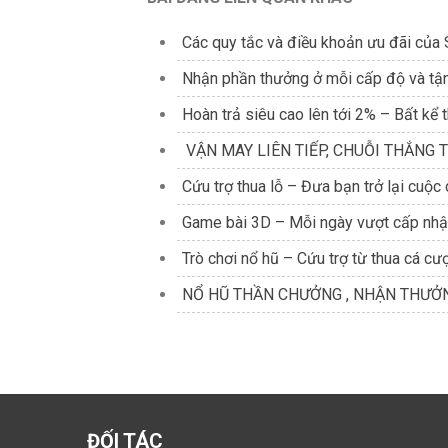
Các quy tắc và điều khoản ưu đãi của 
Nhận phần thưởng ở mỗi cấp độ và tận
Hoàn trả siêu cao lên tới 2% – Bất kể 
VẬN MAY LIÊN TIẾP, CHUỖI THẮNG 
Cứu trợ thua lỗ – Đưa bạn trở lại cuộc 
Game bài 3D – Mỗi ngày vượt cấp nhậ
Trò chơi nổ hũ – Cứu trợ từ thua cá cư
NỔ HŨ THẦN CHƯỞNG , NHẬN THƯ
ĐỐI TÁC