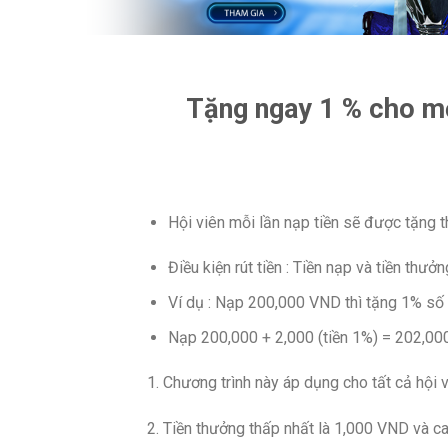
Tặng ngay 1 % cho mỗ
Hội viên mỗi lần nạp tiền sẽ được tặng t
Điều kiện rút tiền : Tiền nạp và tiền thư
Ví dụ : Nạp 200,000 VND thì tặng 1% số
Nạp 200,000 + 2,000 (tiền 1%) = 202,000
1. Chương trình này áp dụng cho tất cả hội 
2. Tiền thưởng thấp nhất là 1,000 VND và ca