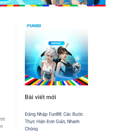
Bài viết mới
Đăng Nhập Fun88: Các Bước
ược
Thực Hiện Đơn Giản, Nhanh
ận
Chóng