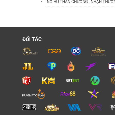
NỔ HŨ THẦN CHƯỞNG , NHẬN THƯ
ĐỐI TÁC