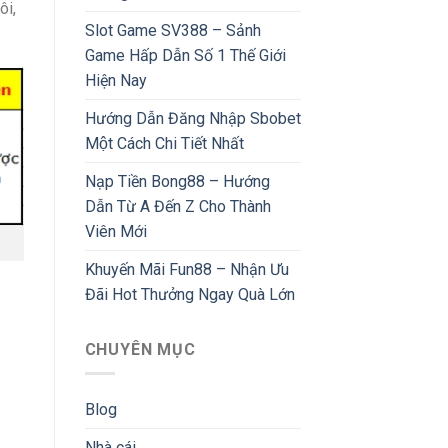
ôi,
Slot Game SV388 – Sảnh
Game Hấp Dẫn Số 1 Thế Giới
Hiện Nay
Hướng Dẫn Đăng Nhập Sbobet
Một Cách Chi Tiết Nhất
Nạp Tiền Bong88 – Hướng
Dẫn Từ A Đến Z Cho Thành
Viên Mới
Khuyến Mãi Fun88 – Nhận Ưu
Đãi Hot Thưởng Ngay Quà Lớn
CHUYÊN MỤC
Blog
Nhà cái