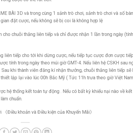
ME BÀI 3D và trong cùng 1 sảnh trò chơi, sảnh trò chơi và số bà
i gian đặt cược, nếu không sẽ bị coi là không hợp lệ
 cho chuỗi thắng liên tiếp và chỉ được nhận 1 lần trong ngày (tín
g liên tiếp cho tới khi dừng cược, nếu tiếp tục cược đơn cược tiế
 được tính trong ngày theo múi giờ GMT-4. Nếu liên hệ CSKH sau n
 Sau khi thành viên đăng kí nhận thưởng, chuỗi thắng liên tiếp sẽ 
thiết lập lại vào lúc 00h Bắc Mỹ ( Tức 11h trưa theo giờ Việt Nam
c hệ thống kết toán tự động . Nếu có bất kỳ khiếu nại nào về kết
 làm chuẩn.
với 《Điều khoản và Điều kiện của Khuyến Mãi》