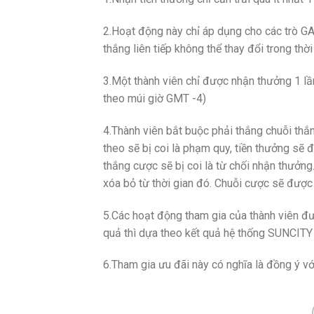
2.Hoạt động này chỉ áp dụng cho các trò GA
thắng liên tiếp không thể thay đổi trong thờ
3.Một thành viên chỉ được nhận thưởng 1 lần
theo múi giờ GMT -4)
4.Thành viên bắt buộc phải thắng chuỗi thắn
theo sẽ bị coi là phạm quy, tiền thưởng sẽ
thắng cược sẽ bị coi là từ chối nhận thưởng.
xóa bỏ từ thời gian đó. Chuỗi cược sẽ được 
5.Các hoạt động tham gia của thành viên đượ
quả thì dựa theo kết quả hệ thống SUNCITY
6.Tham gia ưu đãi này có nghĩa là đồng ý 